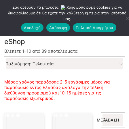
Σας αρέσουν τα μπισκότα;
Χρησιμοποιούμε cookies για να
διασφαλίσουμε ότι θα έχετε την καλύτερη εμπειρία στον ιστότοπό
μας.
Αποδοχή
Απόρριψη
Πολιτική Απορρήτου
eShop
Sorted
Βλέπετε 1–10 από 89 αποτελέσματα
by
latest
Ταξινόμηση: Τελευταία
Μέσος χρόνος παράδοσης 2-5 εργάσιμες μέρες για
παραδόσεις εντός Ελλάδας ανάλογα την τελική
διεύθυνση προορισμού και 10-15 ημέρες για τις
παραδόσεις εξωτερικού.
Αναζήτηση
ΜΕΤΆΒΑΣΗ
για: