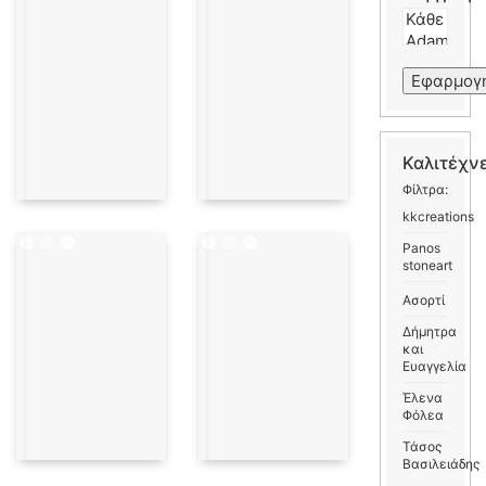
Εφαρμογ
Καλιτέχν
Φίλτρα:
kkcreations
Panos
stoneart
Ασορτί
Δήμητρα
και
Ευαγγελία
Έλενα
Φόλεα
Τάσος
Βασιλειάδης