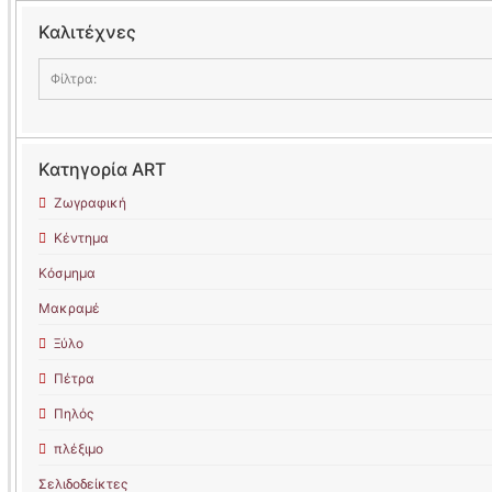
Καλιτέχνες
Φίλτρα:
kkcreations
Κατηγορία ART
Ζωγραφική
Κέντημα
Κόσμημα
Μακραμέ
Ξύλο
Πέτρα
Πηλός
πλέξιμο
Σελιδοδείκτες