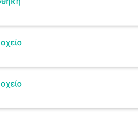
οθήκη
δοχείο
δοχείο