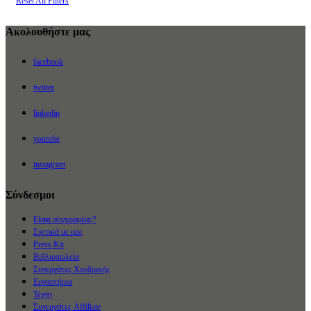
Reset All Filters
Ακολουθήστε μας
facebook
twitter
linkedin
youtube
instagram
Σύνδεσμοι
Είσαι συγγραφέας?
Σχετικά με μας
Press Kit
Βιβλιοπωλεία
Συνεργάτες Χονδρικής
Εργαστήρια
Τέχνη
Συνεργάτες Affiliate