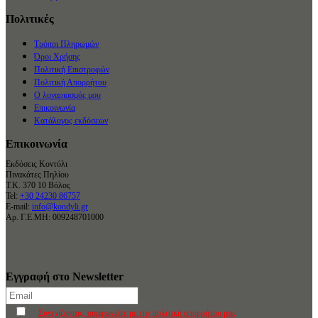
Πολιτικές
Τρόποι Πληρωμών
Όροι Χρήσης
Πολιτική Επιστροφών
Πολιτική Απορρήτου
Ο λογαριασμός μου
Επικοινωνία
Κατάλογος εκδόσεων
Επικοινωνία
Εκδόσεις Κοντύλι
Πινακάτες Πηλίου
Τ.Κ. 370 10 Βόλος
Tel:
+30 24230 86757
E-mail:
info@kondyli.gr
Αρ. Γ.Ε.ΜΗ: 009248701000
Εγγραφή στο Newsletter
Συνεχίζοντας, συμφωνείτε με την πολιτική απορρήτου μας