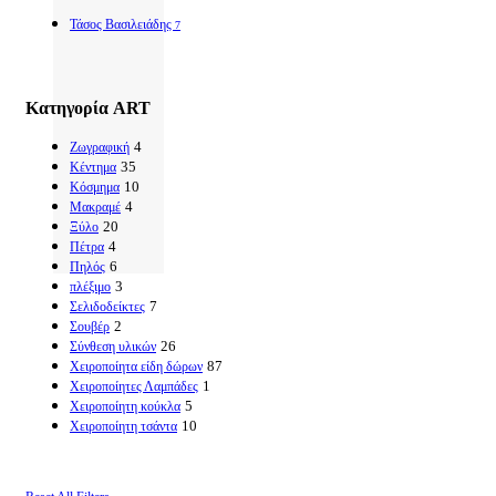
Τάσος Βασιλειάδης
7
Κατηγορία ART
4
Ζωγραφική
35
Κέντημα
10
Κόσμημα
4
Μακραμέ
20
Ξύλο
4
Πέτρα
6
Πηλός
3
πλέξιμο
7
Σελιδοδείκτες
2
Σουβέρ
26
Σύνθεση υλικών
87
Χειροποίητα είδη δώρων
1
Χειροποίητες Λαμπάδες
5
Χειροποίητη κούκλα
10
Χειροποίητη τσάντα