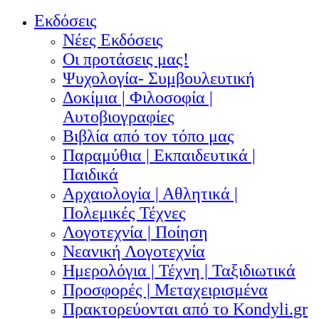
Εκδόσεις
Νέες Εκδόσεις
Οι προτάσεις μας!
Ψυχολογία- Συμβουλευτική
Δοκίμια | Φιλοσοφία |
Αυτοβιογραφίες
Βιβλία από τον τόπο μας
Παραμύθια | Εκπαιδευτικά |
Παιδικά
Αρχαιολογία | Αθλητικά |
Πολεμικές Τέχνες
Λογοτεχνία | Ποίηση
Νεανική Λογοτεχνία
Ημερολόγια | Τέχνη | Ταξιδιωτικά
Προσφορές | Μεταχειρισμένα
Πρακτορεύονται από το Kondyli.gr