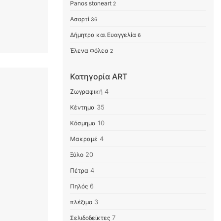
Panos stoneart
2
Ασορτί
36
Δήμητρα και Ευαγγελία
6
Έλενα Φόλεα
2
Κατηγορία ART
Ζωγραφική
4
Κέντημα
35
Κόσμημα
10
Μακραμέ
4
Ξύλο
20
Πέτρα
4
Πηλός
6
πλέξιμο
3
Σελιδοδείκτες
7