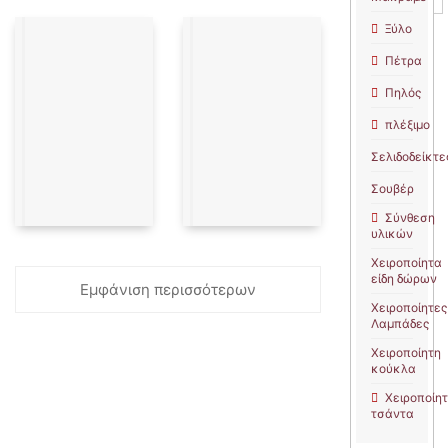
Τάσος
Βασιλειάδη
Ξύλο
Πέτρα
Πηλός
πλέξιμο
Σελιδοδείκτε
Σουβέρ
Σύνθεση
υλικών
Χειροποίητα
είδη δώρων
Εμφάνιση περισσότερων
Χειροποίητες
Λαμπάδες
Χειροποίητη
κούκλα
Χειροποίη
τσάντα