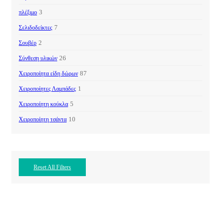
3
πλέξιμο
7
Σελιδοδείκτες
2
Σουβέρ
26
Σύνθεση υλικών
87
Χειροποίητα είδη δώρων
1
Χειροποίητες Λαμπάδες
5
Χειροποίητη κούκλα
10
Χειροποίητη τσάντα
Reset All Filters