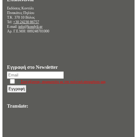
Εκδόσεις Κοντύλι
Πινακάτες Πηλίου
Τ.Κ. 370 10 Βόλος
Tel:
+30 24230 86757
E-mail:
info@kondyli.gr
Αρ. Γ.Ε.ΜΗ: 009248701000
Εγγραφή στο Newsletter
Συνεχίζοντας, συμφωνείτε με την πολιτική απορρήτου μας
Translate: