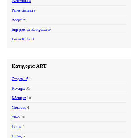
kkcreations
6
Panos stoneart
3
Ασορτί
25
Δήμητρα και Ευαγγελία
10
Έλενα Φόλεα
2
Κατηγορία ART
4
Ζωγραφική
35
Κέντημα
10
Κόσμημα
4
Μακραμέ
20
Ξύλο
4
Πέτρα
6
Πηλός