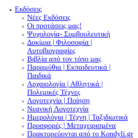
Εκδόσεις
Νέες Εκδόσεις
Οι προτάσεις μας!
Ψυχολογία- Συμβουλευτική
Δοκίμια | Φιλοσοφία |
Αυτοβιογραφίες
Βιβλία από τον τόπο μας
Παραμύθια | Εκπαιδευτικά |
Παιδικά
Αρχαιολογία | Αθλητικά |
Πολεμικές Τέχνες
Λογοτεχνία | Ποίηση
Νεανική Λογοτεχνία
Ημερολόγια | Τέχνη | Ταξιδιωτικά
Προσφορές | Μεταχειρισμένα
Πρακτορεύονται από το Kondyli.gr