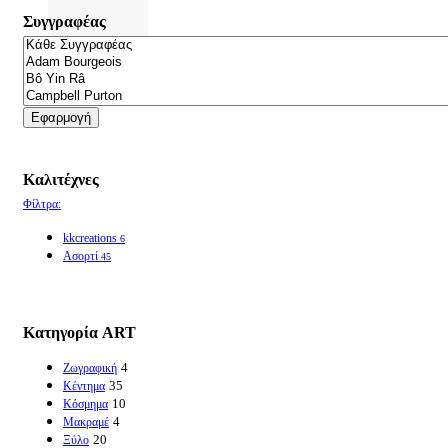
Συγγραφέας
Εφαρμογή
Καλιτέχνες
Φίλτρα:
kkcreations
6
Ασορτί
45
Κατηγορία ART
4
Ζωγραφική
35
Κέντημα
10
Κόσμημα
4
Μακραμέ
20
Ξύλο