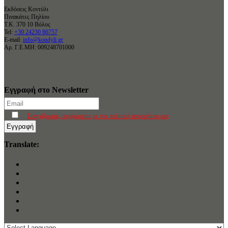
Εκδόσεις Κοντύλι
Πινακάτες Πηλίου
Τ.Κ. 370 10 Βόλος
Tel:
+30 24230 86757
E-mail:
info@kondyli.gr
Αρ. Γ.Ε.ΜΗ: 009248701000
Εγγραφή στο Newsletter
Συνεχίζοντας, συμφωνείτε με την πολιτική απορρήτου μας
Translate: