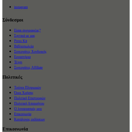
instagram
Σύνδεσμοι
Είσαι συγγραφέας?
Σχετικά με μας
Press Kit
Βιβλιοπωλεία
Συνεργάτες Χονδρικής
Εργαστήρια
Τέχνη
Συνεργάτες Affiliate
Πολιτικές
Τρόποι Πληρωμών
Όροι Χρήσης
Πολιτική Επιστροφών
Πολιτική Απορρήτου
Ο λογαριασμός μου
Επικοινωνία
Κατάλογος εκδόσεων
Επικοινωνία