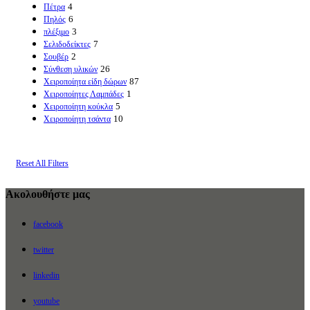
4
Πέτρα
6
Πηλός
3
πλέξιμο
7
Σελιδοδείκτες
2
Σουβέρ
26
Σύνθεση υλικών
87
Χειροποίητα είδη δώρων
1
Χειροποίητες Λαμπάδες
5
Χειροποίητη κούκλα
10
Χειροποίητη τσάντα
Reset All Filters
Ακολουθήστε μας
facebook
twitter
linkedin
youtube