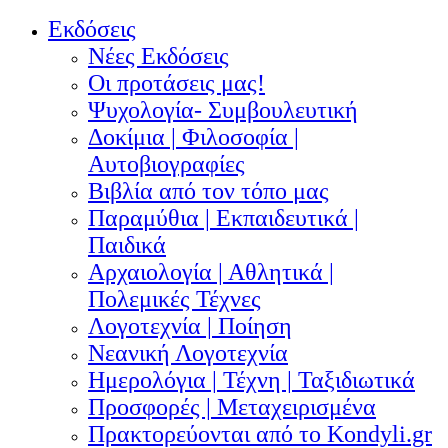
Εκδόσεις
Νέες Εκδόσεις
Οι προτάσεις μας!
Ψυχολογία- Συμβουλευτική
Δοκίμια | Φιλοσοφία |
Αυτοβιογραφίες
Βιβλία από τον τόπο μας
Παραμύθια | Εκπαιδευτικά |
Παιδικά
Αρχαιολογία | Αθλητικά |
Πολεμικές Τέχνες
Λογοτεχνία | Ποίηση
Νεανική Λογοτεχνία
Ημερολόγια | Τέχνη | Ταξιδιωτικά
Προσφορές | Μεταχειρισμένα
Πρακτορεύονται από το Kondyli.gr