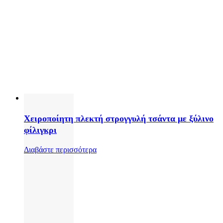
Χειροποίητη πλεκτή στρογγυλή τσάντα με ξύλινο
φίλιγκρι
Διαβάστε περισσότερα