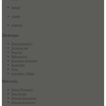
linkedin
youtube
instagram
Σύνδεσμοι
Είσαι συγγραφέας?
Σχετικά με μας
Press Kit
Βιβλιοπωλεία
Συνεργάτες Χονδρικής
Εργαστήρια
Τέχνη
Συνεργάτες Affiliate
Πολιτικές
Τρόποι Πληρωμών
Όροι Χρήσης
Πολιτική Επιστροφών
Πολιτική Απορρήτου