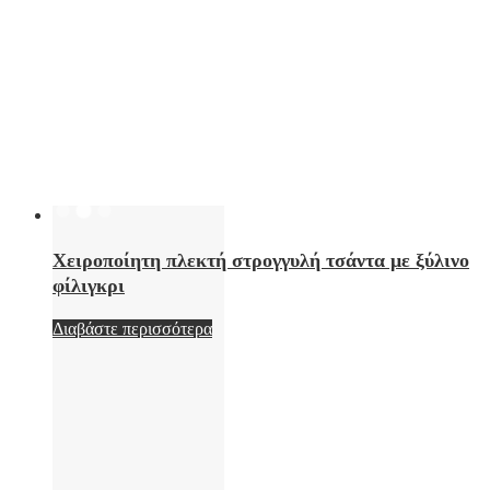
Χειροποίητη πλεκτή στρογγυλή τσάντα με ξύλινο
φίλιγκρι
Διαβάστε περισσότερα