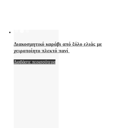
Διακοσμητικό καράβι από ξύλο ελιάς με
χειροποίητο πλεκτό πανί
Διαβάστε περισσότερα