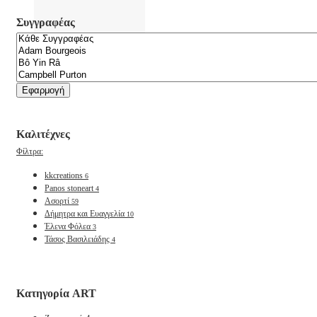
Συγγραφέας
Εφαρμογή
Καλιτέχνες
Φίλτρα:
kkcreations
6
Panos stoneart
4
Ασορτί
59
Δήμητρα και Ευαγγελία
10
Έλενα Φόλεα
3
Τάσος Βασιλειάδης
4
Κατηγορία ART