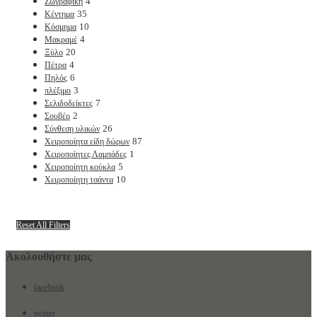
4
Ζωγραφική
35
Κέντημα
10
Κόσμημα
4
Μακραμέ
20
Ξύλο
4
Πέτρα
6
Πηλός
3
πλέξιμο
7
Σελιδοδείκτες
2
Σουβέρ
26
Σύνθεση υλικών
87
Χειροποίητα είδη δώρων
1
Χειροποίητες Λαμπάδες
5
Χειροποίητη κούκλα
10
Χειροποίητη τσάντα
Reset All Filters
Ακολουθήστε μας
facebook
twitter