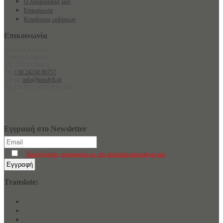
Ο λογαριασμός μου
Επικοινωνία
Κατάλογος εκδόσεων
Επικοινωνία
Εκδόσεις Κοντύλι
Πινακάτες Πηλίου
Τ.Κ. 370 10 Βόλος
Tel:
+30 24230 86757
E-mail:
info@kondyli.gr
Αρ. Γ.Ε.ΜΗ: 009248701000
Εγγραφή στο Newsletter
Συνεχίζοντας, συμφωνείτε με την πολιτική απορρήτου μας
Translate: