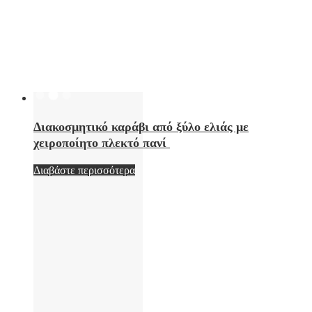
Διακοσμητικό καράβι από ξύλο ελιάς με
χειροποίητο πλεκτό πανί
Διαβάστε περισσότερα