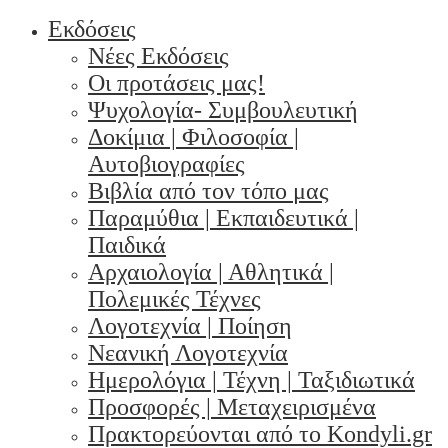
Εκδόσεις
Νέες Εκδόσεις
Οι προτάσεις μας!
Ψυχολογία- Συμβουλευτική
Δοκίμια | Φιλοσοφία |
Αυτοβιογραφίες
Βιβλία από τον τόπο μας
Παραμύθια | Εκπαιδευτικά |
Παιδικά
Αρχαιολογία | Αθλητικά |
Πολεμικές Τέχνες
Λογοτεχνία | Ποίηση
Νεανική Λογοτεχνία
Ημερολόγια | Τέχνη | Ταξιδιωτικά
Προσφορές | Μεταχειρισμένα
Πρακτορεύονται από το Kondyli.gr