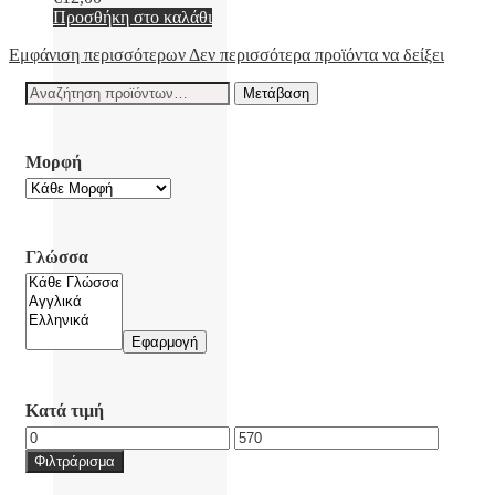
Προσθήκη στο καλάθι
Εμφάνιση περισσότερων
Δεν περισσότερα προϊόντα να δείξει
Αναζήτηση
Μετάβαση
για:
Μορφή
Γλώσσα
Εφαρμογή
Κατά τιμή
Ελάχιστη
Μέγιστη
τιμή
τιμή
Φιλτράρισμα