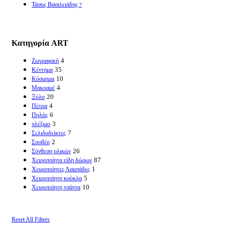
Τάσος Βασιλειάδης
7
Κατηγορία ART
4
Ζωγραφική
35
Κέντημα
10
Κόσμημα
4
Μακραμέ
20
Ξύλο
4
Πέτρα
6
Πηλός
3
πλέξιμο
7
Σελιδοδείκτες
2
Σουβέρ
26
Σύνθεση υλικών
87
Χειροποίητα είδη δώρων
1
Χειροποίητες Λαμπάδες
5
Χειροποίητη κούκλα
10
Χειροποίητη τσάντα
Reset All Filters