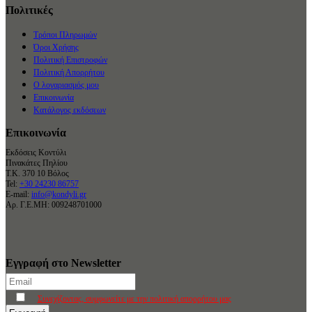
Πολιτικές
Τρόποι Πληρωμών
Όροι Χρήσης
Πολιτική Επιστροφών
Πολιτική Απορρήτου
Ο λογαριασμός μου
Επικοινωνία
Κατάλογος εκδόσεων
Επικοινωνία
Εκδόσεις Κοντύλι
Πινακάτες Πηλίου
Τ.Κ. 370 10 Βόλος
Tel:
+30 24230 86757
E-mail:
info@kondyli.gr
Αρ. Γ.Ε.ΜΗ: 009248701000
Εγγραφή στο Newsletter
Συνεχίζοντας, συμφωνείτε με την πολιτική απορρήτου μας