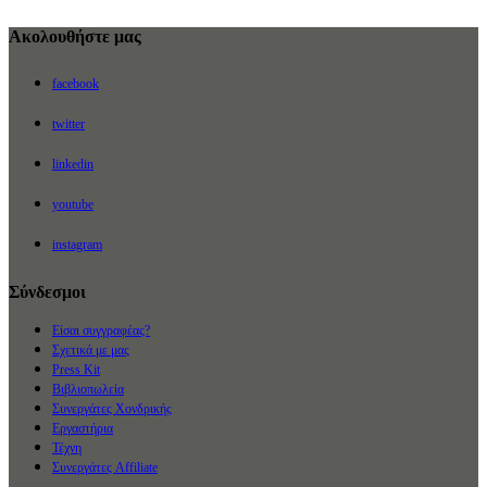
Ακολουθήστε μας
facebook
twitter
linkedin
youtube
instagram
Σύνδεσμοι
Είσαι συγγραφέας?
Σχετικά με μας
Press Kit
Βιβλιοπωλεία
Συνεργάτες Χονδρικής
Εργαστήρια
Τέχνη
Συνεργάτες Affiliate