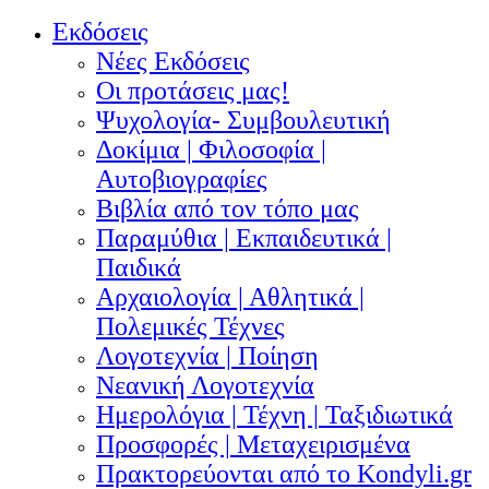
Εκδόσεις
Νέες Εκδόσεις
Οι προτάσεις μας!
Ψυχολογία- Συμβουλευτική
Δοκίμια | Φιλοσοφία |
Αυτοβιογραφίες
Βιβλία από τον τόπο μας
Παραμύθια | Εκπαιδευτικά |
Παιδικά
Αρχαιολογία | Αθλητικά |
Πολεμικές Τέχνες
Λογοτεχνία | Ποίηση
Νεανική Λογοτεχνία
Ημερολόγια | Τέχνη | Ταξιδιωτικά
Προσφορές | Μεταχειρισμένα
Πρακτορεύονται από το Kondyli.gr