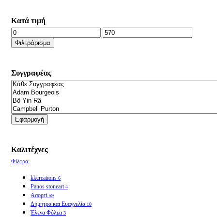
Κατά τιμή
Ελάχιστη
Μέγιστη
τιμή
τιμή
Φιλτράρισμα
Συγγραφέας
Εφαρμογή
Καλιτέχνες
Φίλτρα:
kkcreations
6
Panos stoneart
4
Ασορτί
59
Δήμητρα και Ευαγγελία
10
Έλενα Φόλεα
3