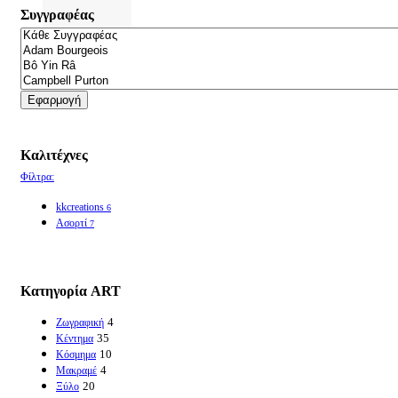
Συγγραφέας
Εφαρμογή
Καλιτέχνες
Φίλτρα:
kkcreations
6
Ασορτί
7
Κατηγορία ART
4
Ζωγραφική
35
Κέντημα
10
Κόσμημα
4
Μακραμέ
20
Ξύλο