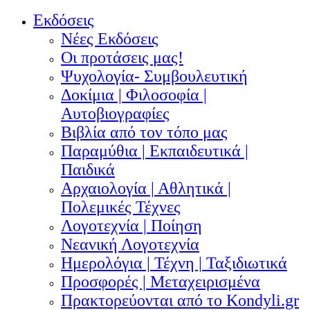
Εκδόσεις
Νέες Εκδόσεις
Οι προτάσεις μας!
Ψυχολογία- Συμβουλευτική
Δοκίμια | Φιλοσοφία |
Αυτοβιογραφίες
Βιβλία από τον τόπο μας
Παραμύθια | Εκπαιδευτικά |
Παιδικά
Αρχαιολογία | Αθλητικά |
Πολεμικές Τέχνες
Λογοτεχνία | Ποίηση
Νεανική Λογοτεχνία
Ημερολόγια | Τέχνη | Ταξιδιωτικά
Προσφορές | Μεταχειρισμένα
Πρακτορεύονται από το Kondyli.gr