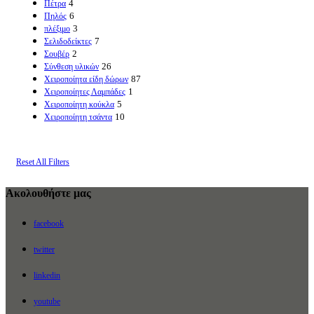
4
Πέτρα
6
Πηλός
3
πλέξιμο
7
Σελιδοδείκτες
2
Σουβέρ
26
Σύνθεση υλικών
87
Χειροποίητα είδη δώρων
1
Χειροποίητες Λαμπάδες
5
Χειροποίητη κούκλα
10
Χειροποίητη τσάντα
Reset All Filters
Ακολουθήστε μας
facebook
twitter
linkedin
youtube