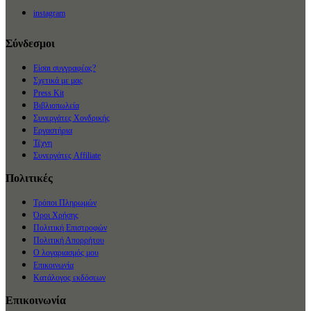
instagram
Σύνδεσμοι
Είσαι συγγραφέας?
Σχετικά με μας
Press Kit
Βιβλιοπωλεία
Συνεργάτες Χονδρικής
Εργαστήρια
Τέχνη
Συνεργάτες Affiliate
Πολιτικές
Τρόποι Πληρωμών
Όροι Χρήσης
Πολιτική Επιστροφών
Πολιτική Απορρήτου
Ο λογαριασμός μου
Επικοινωνία
Κατάλογος εκδόσεων
Επικοινωνία