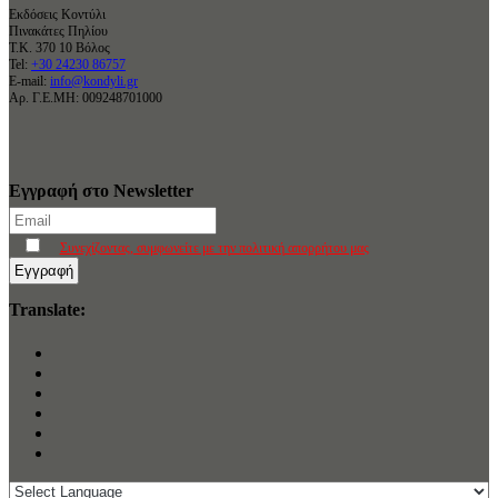
Εκδόσεις Κοντύλι
Πινακάτες Πηλίου
Τ.Κ. 370 10 Βόλος
Tel:
+30 24230 86757
E-mail:
info@kondyli.gr
Αρ. Γ.Ε.ΜΗ: 009248701000
Εγγραφή στο Newsletter
Συνεχίζοντας, συμφωνείτε με την πολιτική απορρήτου μας
Translate: