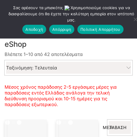
Σας αρέσουν τα μπισκότα;
Χρησιμοποιούμε cookies για να
διασφαλίσουμε ότι θα έχετε την καλύτερη εμπειρία στον ιστότοπό
μας.
Αποδοχή
Απόρριψη
Πολιτική Απορρήτου
eShop
Sorted
Βλέπετε 1–10 από 42 αποτελέσματα
by
latest
Ταξινόμηση: Τελευταία
Μέσος χρόνος παράδοσης 2-5 εργάσιμες μέρες για
παραδόσεις εντός Ελλάδας ανάλογα την τελική
διεύθυνση προορισμού και 10-15 ημέρες για τις
παραδόσεις εξωτερικού.
Αναζήτηση
ΜΕΤΆΒΑΣΗ
για: