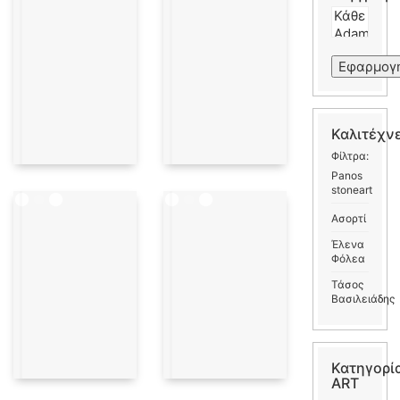
Εφαρμογ
Καλιτέχν
Φίλτρα:
Panos
stoneart
Ασορτί
Έλενα
Φόλεα
Τάσος
Βασιλειάδης
Κατηγορί
ART