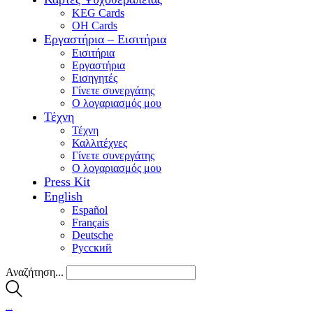
KEG Cards
OH Cards
Εργαστήρια – Εισιτήρια
Εισιτήρια
Εργαστήρια
Εισηγητές
Γίνετε συνεργάτης
Ο λογαριασμός μου
Τέχνη
Τέχνη
Καλλιτέχνες
Γίνετε συνεργάτης
Ο λογαριασμός μου
Press Kit
English
Español
Français
Deutsche
Pусский
Αναζήτηση...
…