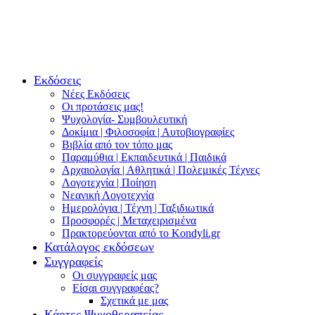
Εκδόσεις
Νέες Εκδόσεις
Οι προτάσεις μας!
Ψυχολογία- Συμβουλευτική
Δοκίμια | Φιλοσοφία | Αυτοβιογραφίες
Βιβλία από τον τόπο μας
Παραμύθια | Εκπαιδευτικά | Παιδικά
Αρχαιολογία | Αθλητικά | Πολεμικές Τέχνες
Λογοτεχνία | Ποίηση
Νεανική Λογοτεχνία
Ημερολόγια | Τέχνη | Ταξιδιωτικά
Προσφορές | Μεταχειρισμένα
Πρακτορεύονται από το Kondyli.gr
Κατάλογος εκδόσεων
Συγγραφείς
Οι συγγραφείς μας
Είσαι συγγραφέας?
Σχετικά με μας
Κάρτες Ψυχοθεραπείας