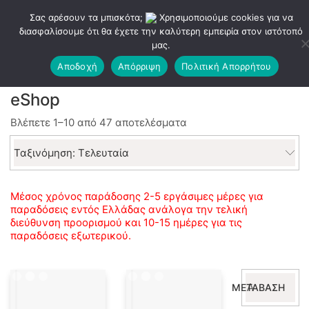
Σας αρέσουν τα μπισκότα;
Χρησιμοποιούμε cookies για να
διασφαλίσουμε ότι θα έχετε την καλύτερη εμπειρία στον ιστότοπό
μας.
Αποδοχή
Απόρριψη
Πολιτική Απορρήτου
eShop
Sorted
Βλέπετε 1–10 από 47 αποτελέσματα
by
latest
Ταξινόμηση: Τελευταία
Μέσος χρόνος παράδοσης 2-5 εργάσιμες μέρες για
παραδόσεις εντός Ελλάδας ανάλογα την τελική
διεύθυνση προορισμού και 10-15 ημέρες για τις
παραδόσεις εξωτερικού.
Αναζήτηση
ΜΕΤΆΒΑΣΗ
για: