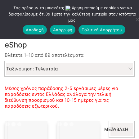
Σας αρέσουν τα μπισκότα;
Χρησιμοποιούμε cookies για να
διασφαλίσουμε ότι θα έχετε την καλύτερη εμπειρία στον ιστότοπό
μας.
Αποδοχή
Απόρριψη
Πολιτική Απορρήτου
eShop
Sorted
Βλέπετε 1–10 από 89 αποτελέσματα
by
latest
Ταξινόμηση: Τελευταία
Μέσος χρόνος παράδοσης 2-5 εργάσιμες μέρες για
παραδόσεις εντός Ελλάδας ανάλογα την τελική
διεύθυνση προορισμού και 10-15 ημέρες για τις
παραδόσεις εξωτερικού.
Αναζήτηση
ΜΕΤΆΒΑΣΗ
για: