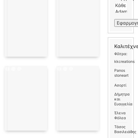
Εφαρμογ
Καλιτέχν
Φίλτρα:
kkcreations
Panos
stoneart
Ασορτί
Δήμητρα
και
Ευαγγελία
Έλενα
Φόλεα
Τάσος
Βασιλειάδης